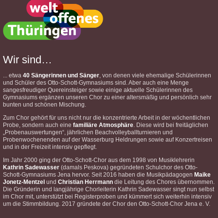
Wir sind…
... etwa
40 Sängerinnen und Sänger
, von denen viele ehemalige Schülerinnen
und Schüler des Otto-Schott-Gymnasiums sind. Aber auch eine Menge
sangesfreudiger Quereinsteiger sowie einige aktuelle Schülerinnen des
Gymnasiums ergänzen unseren Chor zu einer altersmäßig und persönlich sehr
bunten und schönen Mischung.
Zum Chor gehört für uns nicht nur die konzentrierte Arbeit in der wöchentlichen
Probe, sondern auch eine
familiäre Atmosphäre
. Diese wird bei freitäglichen
„Probenauswertungen“, jährlichen Beachvolleyballturnieren und
Probenwochenenden auf der Wasserburg Heldrungen sowie auf Konzertreisen
und in der Freizeit intensiv gepflegt.
Im Jahr 2000 ging der Otto-Schott-Chor aus dem 1998 von Musiklehrerin
Kathrin Sadewasser
(damals Peskova) gegründeten Schulchor des Otto-
Schott-Gymnasiums Jena hervor. Seit 2016 haben die Musikpädagogen
Maike
Jonetz-Mentzel
und
Christian Herrmann
die Leitung des Chores übernommen.
Die Gründerin und langjährige Chorleiterin Kathrin Sadewasser singt nun selbst
im Chor mit, unterstützt bei Registerproben und kümmert sich weiterhin intensiv
um die Stimmbildung. 2017 gründete der Chor den Otto-Schott-Chor Jena e. V.