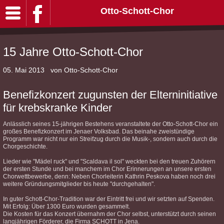
Otto-Schott-Chor
15 Jahre Otto-Schott-Chor
05. Mai 2013
von Otto-Schott-Chor
Benefizkonzert zugunsten der Elterninitiative
für krebskranke Kinder
Anlässlich seines 15-jährigen Bestehens veranstaltete der Otto-Schott-Chor ein
großes Benefizkonzert im Jenaer Volksbad. Das beinahe zweistündige
Programm war nicht nur ein Streifzug durch die Musik-, sondern auch durch die
Chorgeschichte.
Lieder wie "Mädel ruck" und "Scaldava il sol" weckten bei den treuen Zuhörern
der ersten Stunde und bei manchem im Chor Erinnerungen an unsere ersten
Chorwettbewerbe, denn: Neben Chorleiterin Kathrin Peskova haben noch drei
weitere Gründungsmitglieder bis heute "durchgehalten".
In guter Schott-Chor-Tradition war der Eintritt frei und wir setzten auf Spenden.
Mit Erfolg: Über 1300 Euro wurden gesammelt.
Die Kosten für das Konzert übernahm der Chor selbst, unterstützt durch seinen
langjährigen Förderer, die Firma SCHOTT in Jena.